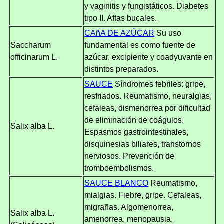
y vaginitis y fungistáticos. Diabetes
tipo II. Aftas bucales.
CAñA DE AZÚCAR
Su uso
Saccharum
fundamental es como fuente de
officinarum L.
azúcar, excipiente y coadyuvante en
distintos preparados.
SAUCE
Síndromes febriles: gripe,
resfriados. Reumatismo, neuralgias,
cefaleas, dismenorrea por dificultad
de eliminación de coágulos.
Salix alba L.
Espasmos gastrointestinales,
disquinesias biliares, transtornos
nerviosos. Prevención de
tromboembolismos.
SAUCE BLANCO
Reumatismo,
mialgias. Fiebre, gripe. Cefaleas,
migrañas. Algomenorrea,
Salix alba L.
amenorrea, menopausia,