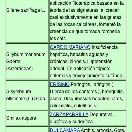
aplicación fitoterápica basada en la
Silene saxifraga L.
teoría de las signaturas: al crecer
casi exclusivamente en las grietas
de las rocas calcáreas, fomentó la
creencia de que tomada rompería
los cálc
CARDO MARIANO
Insuficiencia
Silybum marianum
hepática, hepatitis agudas y
Gaertn.
crónicas, cirrosis. Hipotensión
(Asteráceas)
arterial. En aplicación tópica:
eritemas y envejecimiento cutáneo.
ERÍSIMO
Faringitis, laringitis (
Sisymbrium
Hierba de los cantores ), bronquitis,
officinale (L.) Scop.
asma. Disquinesias hepatobiliares,
colecistitis, colelitiasis.
ZARZAPARRILLA
Depurativa,
Smilax aspera.
diurética y sudorífica
DULCAMARA
Artritis, artrosis. Gota.