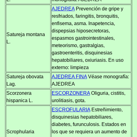
AJEDREA
Prevención de gripe y
resfriados, faringitis, bronquitis,
enfisema, asma. Inapetencia,
dispepsias hiposecretoras,
Satureja montana
espasmos gastrointestinales,
L.
meteorismo, gastralgias,
gastroenteritis, disquinesias
hepatobiliares, oxiuriasis. En uso
externo: limpieza
Satureja obovata
AJEDREA FINA
Véase monografía:
Lag.
AJEDREA
Scorzonera
ESCORZONERA
Oliguria, cistitis,
hispanica L.
urolitiasis, gota.
ESCROFULARIA
Estreñimiento,
disquinesias hepatobiliares,
diabetes, furunculosis. Estados en
Scrophularia
los que se requiera un aumento de