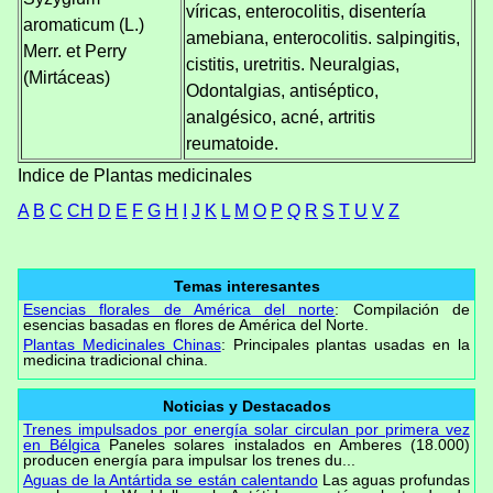
víricas, enterocolitis, disentería
aromaticum (L.)
amebiana, enterocolitis. salpingitis,
Merr. et Perry
cistitis, uretritis. Neuralgias,
(Mirtáceas)
Odontalgias, antiséptico,
analgésico, acné, artritis
reumatoide.
Indice de Plantas medicinales
A
B
C
CH
D
E
F
G
H
I
J
K
L
M
O
P
Q
R
S
T
U
V
Z
Temas interesantes
Esencias florales de América del norte
: Compilación de
esencias basadas en flores de América del Norte.
Plantas Medicinales Chinas
: Principales plantas usadas en la
medicina tradicional china.
Noticias y Destacados
Trenes impulsados por energía solar circulan por primera vez
en Bélgica
Paneles solares instalados en Amberes (18.000)
producen energía para impulsar los trenes du...
Aguas de la Antártida se están calentando
Las aguas profundas