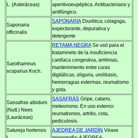
L. (Asteráceas)
aperitivoeupéptica. Antibacteriano y
antifúngico.
SAPONARIA
Diurética; colagoga,
Saponaria
expectorante, depurativa y
officinalis
detergente
RETAMA NEGRA
Se usó para el
tratamineto de la insuficiencia
cardíaca congestiva, arritmias,
Sarothamnus
mantenimiento entre curas
scoparius Koch.
digitálicas, oliguria, urolitiasis,
hemorragias extermas, reumatismo
y gota.
SASAFRÁS
Gripe, catarro,
Sassafras albidum
meteorismo. En uso externo:
(Nutt.) Nees
reumatismos, artritis, cota,
(Lauráceas)
pediculosis.
Satureja hortensis
AJEDREA DE JARDÍN
Véase
L.
monografía: AJEDREA