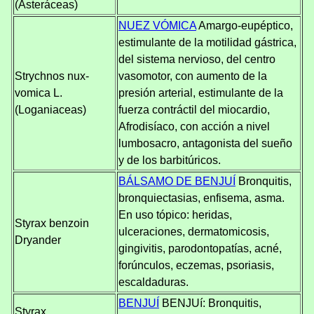
(Asteráceas)
NUEZ VÓMICA
Amargo-eupéptico,
estimulante de la motilidad gástrica,
del sistema nervioso, del centro
Strychnos nux-
vasomotor, con aumento de la
vomica L.
presión arterial, estimulante de la
(Loganiaceas)
fuerza contráctil del miocardio,
Afrodisíaco, con acción a nivel
lumbosacro, antagonista del sueño
y de los barbitúricos.
BÁLSAMO DE BENJUÍ
Bronquitis,
bronquiectasias, enfisema, asma.
En uso tópico: heridas,
Styrax benzoin
ulceraciones, dermatomicosis,
Dryander
gingivitis, parodontopatías, acné,
forúnculos, eczemas, psoriasis,
escaldaduras.
BENJUÍ
BENJUí: Bronquitis,
Styrax