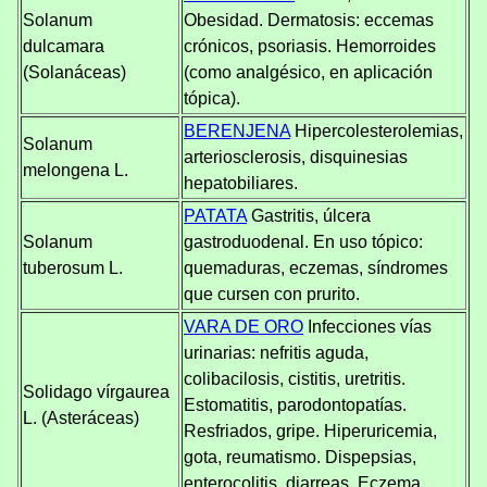
Solanum
Obesidad. Dermatosis: eccemas
dulcamara
crónicos, psoriasis. Hemorroides
(Solanáceas)
(como analgésico, en aplicación
tópica).
BERENJENA
Hipercolesterolemias,
Solanum
arteriosclerosis, disquinesias
melongena L.
hepatobiliares.
PATATA
Gastritis, úlcera
Solanum
gastroduodenal. En uso tópico:
tuberosum L.
quemaduras, eczemas, síndromes
que cursen con prurito.
VARA DE ORO
Infecciones vías
urinarias: nefritis aguda,
colibacilosis, cistitis, uretritis.
Solidago vírgaurea
Estomatitis, parodontopatías.
L. (Asteráceas)
Resfriados, gripe. Hiperuricemia,
gota, reumatismo. Dispepsias,
enterocolitis, diarreas. Eczema.