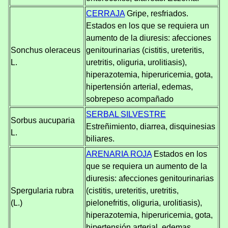
CERRAJA
Gripe, resfriados.
Estados en los que se requiera un
aumento de la diuresis: afecciones
Sonchus oleraceus
genitourinarias (cistitis, ureteritis,
L.
uretritis, oliguria, urolitiasis),
hiperazotemia, hiperuricemia, gota,
hipertensión arterial, edemas,
sobrepeso acompañado
SERBAL SILVESTRE
Sorbus aucuparia
Estreñimiento, diarrea, disquinesias
L.
biliares.
ARENARIA ROJA
Estados en los
que se requiera un aumento de la
diuresis: afecciones genitourinarias
Spergularia rubra
(cistitis, ureteritis, uretritis,
(L.)
pielonefritis, oliguria, urolitiasis),
hiperazotemia, hiperuricemia, gota,
hipertensión arterial, edemas,