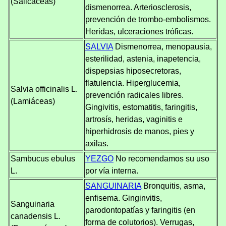
(Salicáceas)
dismenorrea. Arteriosclerosis,
prevención de trombo-embolismos.
Heridas, ulceraciones tróficas.
SALVIA
Dismenorrea, menopausia,
esterilidad, astenia, inapetencia,
dispepsias hiposecretoras,
flatulencia. Hiperglucemia,
Salvia officinalis L.
prevención radicales libres.
(Lamiáceas)
Gingivitis, estomatitis, faringitis,
artrosís, heridas, vaginitis e
hiperhidrosis de manos, pies y
axilas.
Sambucus ebulus
YEZGO
No recomendamos su uso
L.
por vía interna.
SANGUINARIA
Bronquitis, asma,
enfisema. Ginginvitis,
Sanguinaria
parodontopatías y faringitis (en
canadensis L.
forma de colutorios). Verrugas,