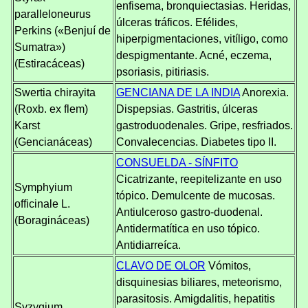
enfisema, bronquiectasias. Heridas,
paralleloneurus
úlceras tráficos. Efélides,
Perkins («Benjuí de
hiperpigmentaciones, vitíligo, como
Sumatra»)
despigmentante. Acné, eczema,
(Estiracáceas)
psoriasis, pitiriasis.
Swertia chirayita
GENCIANA DE LA INDIA
Anorexia.
(Roxb. ex flem)
Dispepsias. Gastritis, úlceras
Karst
gastroduodenales. Gripe, resfriados.
(Gencianáceas)
Convalecencias. Diabetes tipo II.
CONSUELDA - SÍNFITO
Cicatrizante, reepitelizante en uso
Symphyium
tópico. Demulcente de mucosas.
officinale L.
Antiulceroso gastro-duodenal.
(Boragináceas)
Antidermatítica en uso tópico.
Antidiarreíca.
CLAVO DE OLOR
Vómitos,
disquinesias biliares, meteorismo,
parasitosis. Amigdalitis, hepatitis
Syzygium