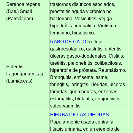
Serenoa repens
trastornos disúricos asociados,
(Batr.) Small
prostatitis aguda y crónica no
(Palmáceas)
bacteriana. Vesiculitis. Vejiga
hipertrófica idiopática. Virilismo
femenino, hirsutismo.
RABO DE GATO
Reflujo
gastroesofágico, gastritis, enteritis,
úlceras gastro-duodenales. Cistitis,
uretritis, pielonefritis, colibacilosis,
Sideritis
hipertrofia de próstata. Reumátismo.
tragoriganum Lag.
Bronquitis, enfisema, asma,
(Lamiáceas)
faringitis, laringitis. Heridas, úlceras
tórpidas, quemaduras, eczemas,
estomatitis, blefaritis, conjuntivitis,
vulvo-vaginitis.
HIERBA DE LAS PIEDRAS
Popularmente usada contra la
litiasis urinaria, en un ejemplo de