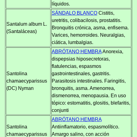
líquidos.
SÁNDALO BLANCO
Cistitis,
uretritis, colibacilosis, prostatitis.
Santalum album L.
Bronquitis crónica, asma, enfisema.
(Santaláceas)
Varices, hemorroides. Neuralgias,
ciática, lumbalgias.
ABRÓTANO HEMBRA
Anorexia,
dispepsias hiposecretoras,
flatulencias, espasmos
Santolina
gastrointestinales, gastritis.
chamaecyparissus
Parasitosis intestinales. Faringitis,
(DC) Nyman
bronquitis, asma. Amenorrea,
dismenorrea, menopausia. En uso
tópico: estomatitis, glositis, blefaritis,
conjunti
ABRÓTANO HEMBRA
Santolina
Antiinflamatorio, espasmolítico.
chamaecyparissus
Amargo salino, con acción