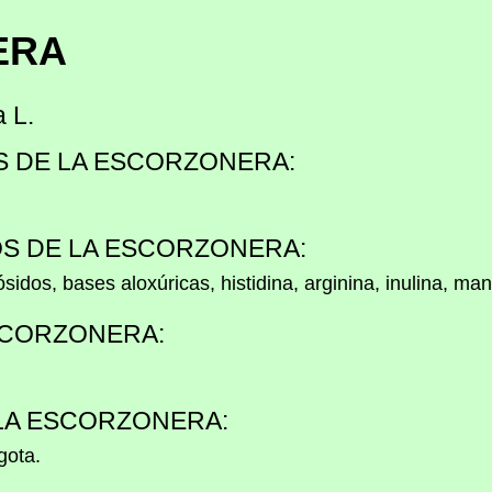
ERA
 L.
S DE LA ESCORZONERA:
OS DE LA ESCORZONERA:
idos, bases aloxúricas, histidina, arginina, inulina, manit
SCORZONERA:
 LA ESCORZONERA:
 gota.