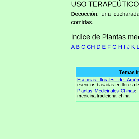
USO TERAPEÚTICO
Decocción: una cucharada 
comidas.
Indice de Plantas me
A
B
C
CH
D
E
F
G
H
I
J
K
Temas i
Esencias florales de Amér
esencias basadas en flores de
Plantas Medicinales Chinas
:
medicina tradicional china.