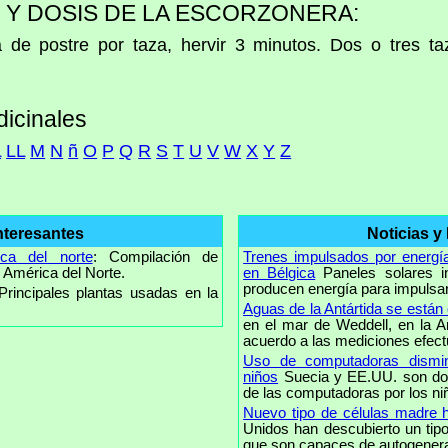
 Y DOSIS DE LA ESCORZONERA:
de postre por taza, hervir 3 minutos. Dos o tres ta
dicinales
L
LL
M
N
ñ
O
P
Q
R
S
T
U
V
W
X
Y
Z
nteresantes
Noticias y
ica del norte
: Compilación de
Trenes impulsados por energía
 América del Norte.
en Bélgica
Paneles solares i
producen energía para impulsar 
 Principales plantas usadas en la
Aguas de la Antártida se están
en el mar de Weddell, en la A
acuerdo a las mediciones efect
Uso de computadoras dismin
niños
Suecia y EE.UU. son dos
de las computadoras por los niñ
Nuevo tipo de células madre
Unidos han descubierto un tip
que son capaces de autogenerar