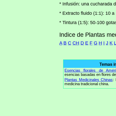
* Infusión: una cucharada de
* Extracto fluido (1:1): 10 
* Tintura (1:5): 50-100 gota
Indice de Plantas me
A
B
C
CH
D
E
F
G
H
I
J
K
Temas i
Esencias florales de Amér
esencias basadas en flores de
Plantas Medicinales Chinas
:
medicina tradicional china.