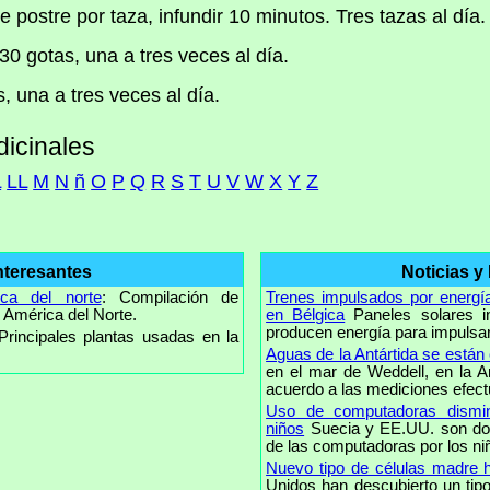
 postre por taza, infundir 10 minutos. Tres tazas al día.
a 30 gotas, una a tres veces al día.
s, una a tres veces al día.
dicinales
L
LL
M
N
ñ
O
P
Q
R
S
T
U
V
W
X
Y
Z
nteresantes
Noticias y
ica del norte
: Compilación de
Trenes impulsados por energía
 América del Norte.
en Bélgica
Paneles solares i
producen energía para impulsar 
 Principales plantas usadas en la
Aguas de la Antártida se están
en el mar de Weddell, en la A
acuerdo a las mediciones efect
Uso de computadoras dismin
niños
Suecia y EE.UU. son dos
de las computadoras por los niñ
Nuevo tipo de células madre
Unidos han descubierto un tip