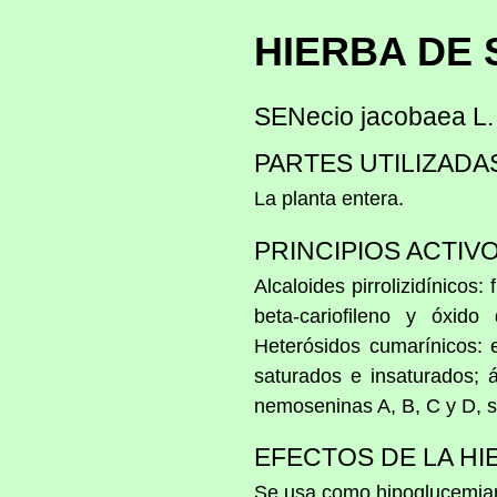
HIERBA DE
SENecio jacobaea L.
PARTES UTILIZADA
La planta entera.
PRINCIPIOS ACTIVO
Alcaloides pirrolizidínicos
beta-cariofileno y óxido 
Heterósidos cumarínicos: e
saturados e insaturados; á
nemoseninas A, B, C y D, 
EFECTOS DE LA HI
Se usa como hipoglucemian