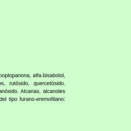
rooplopanona, alfa-bisabolol,
os, rutósido, quercetósido.
tanósido. Alcanas, alcanoles
el tipo furano-eremofilano: