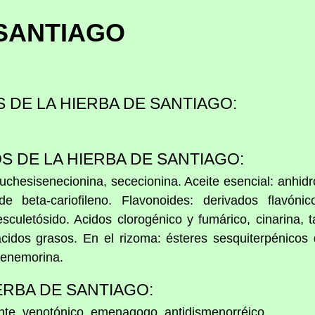
 SANTIAGO
S DE LA HIERBA DE SANTIAGO:
S DE LA HIERBA DE SANTIAGO:
: fuchesisenecionina, sececionina. Aceite esencial: anhid
de beta-cariofileno. Flavonoides: derivados flavónic
sculetósido. Acidos clorogénico y fumárico, cinarina, 
cidos grasos. En el rizoma: ésteres sesquiterpénicos d
senemorina.
ERBA DE SANTIAGO:
te, venotónico, emenagogo, antidismenorréico.