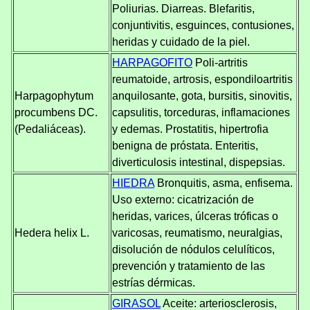
Poliurias. Diarreas. Blefaritis,
conjuntivitis, esguinces, contusiones,
heridas y cuidado de la piel.
HARPAGOFITO
Poli-artritis
reumatoide, artrosis, espondiloartritis
Harpagophytum
anquilosante, gota, bursitis, sinovitis,
procumbens DC.
capsulitis, torceduras, inflamaciones
(Pedaliáceas).
y edemas. Prostatitis, hipertrofia
benigna de próstata. Enteritis,
diverticulosis intestinal, dispepsias.
HIEDRA
Bronquitis, asma, enfisema.
Uso externo: cicatrización de
heridas, varices, úlceras tróficas o
Hedera helix L.
varicosas, reumatismo, neuralgias,
disolución de nódulos celulíticos,
prevención y tratamiento de las
estrías dérmicas.
GIRASOL
Aceite: arteriosclerosis,