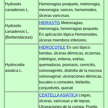
Hydrastis
Hemorragias postparto, metrorragia,
canadensis L.
menorragia; varices, hemorroides,
úlceras varicosas.
HIDRASTIS
Metrorragias,
Hydrastis
menorragia, hemorragias posparto.
canadensis L.
En aplicación tópica Hemorroides,
(Berberidáceas)
úlceras miembros inferiores.
HIDROCOTILE
En uso tópico:
heridas, úlceras dérmicas, eczemas,
intértrigos, eritema, estrías,
Hydrocotile
quemaduras, psoriasis, cervicitis,
asiatica L.
vulvovaginitis, distrofia de la mucosa
vulvovaginal, ulceraciones dérmicas,
bucales o corneales, blefaritis,
conjuntivitis, querati
CENTELLA ASIÁTICA
Llagas,
úlceras, varicosas y de lepras.
Ulceraciones de la cornea. Prurito,