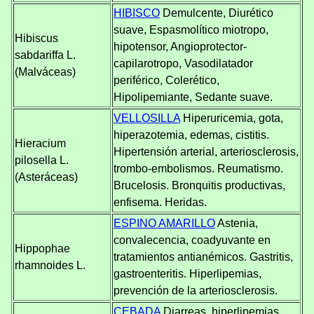
HIBISCO
Demulcente, Diurético
suave, Espasmolítico miotropo,
Hibiscus
hipotensor, Angioprotector-
sabdariffa L.
capilarotropo, Vasodilatador
(Malváceas)
periférico, Colerético,
Hipolipemiante, Sedante suave.
VELLOSILLA
Hiperuricemia, gota,
hiperazotemia, edemas, cistitis.
Hieracium
Hipertensión arterial, arteriosclerosis,
pilosella L.
trombo-embolismos. Reumatismo.
(Asteráceas)
Brucelosis. Bronquitis productivas,
enfisema. Heridas.
ESPINO AMARILLO
Astenia,
convalecencia, coadyuvante en
Hippophae
tratamientos antianémicos. Gastritis,
rhamnoides L.
gastroenteritis. Hiperlipemias,
prevención de la arteriosclerosis.
CEBADA
Diarreas, hiperlipemias,