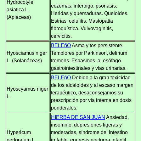
Hydrocotyle
eczemas, intertrigo, psoriasis.
asiatica L.
Heridas y quemaduras. Queloides.
(Apiáceas)
Estrías, celulitis. Mastopatía
fibroquística. Vulvovaginitis,
cervicitis.
BELEñO
Asma y tos persistente.
Hyosciamus niger
Temblores por Parkinson, delirium
L. (Solanáceas).
tremens. Espasmos, al esófago-
gastrointestinales y vías urinarias.
BELEñO
Debido a la gran toxicidad
de los alcaloides y al escaso margen
Hyoscyamus niger
terapéutico, desaconsejamos su
L.
prescripción por vía interna en dosis
ponderales.
HIERBA DE SAN JUAN
Ansiedad,
insomnio, depresiones ligeras y
Hypericum
moderadas, síndrome del intestino
perforatum L.
irritable, enuresis nocturna infantil,