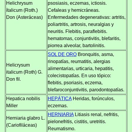
Helichrysum
psosiasis, eczemas, ictiosis.
ítalicum (Roth.)
Cefaleas y hemicráneas.
Don (Asteráceas)
Enfermedades degenerativas: artritis,
poliartritis, artrosis, neuralgias y
neuritis. Flebitis, paraflebitis.
hematomas, conjuntivitis, blefaritis,
piorrea alveolar, bartolinitis.
SOL DE ORO
Bronquitis, asma,
rinopatías, reumatitis, alergias
Helicrysum
alimentarias, urticaria, hepatitis,
italicum (Roth) G.
colecistopatías. En uso tópico:
Don fil.
flebitis, psoriasis, eczema,
blefaroconjuntivitis, parodontopatías.
Hepatica nobilis
HEPÁTICA
Heridas, forúnculos,
Miller
eczemas.
HERNIARIA
Litiasis renal, nefritis,
Herniaria glabro L.
pielonefritis, cistitis, uretritis.
(Cariofiláceas)
Reumatismo.