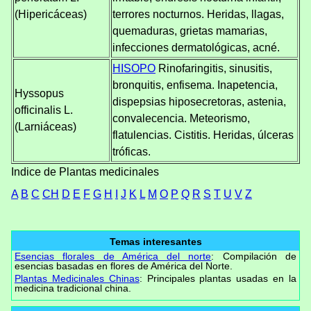
(Hipericáceas)
terrores nocturnos. Heridas, llagas,
quemaduras, grietas mamarias,
infecciones dermatológicas, acné.
HISOPO
Rinofaringitis, sinusitis,
bronquitis, enfisema. Inapetencia,
Hyssopus
dispepsias hiposecretoras, astenia,
officinalis L.
convalecencia. Meteorismo,
(Larniáceas)
flatulencias. Cistitis. Heridas, úlceras
tróficas.
Indice de Plantas medicinales
A
B
C
CH
D
E
F
G
H
I
J
K
L
M
O
P
Q
R
S
T
U
V
Z
Temas interesantes
Esencias florales de América del norte
: Compilación de
esencias basadas en flores de América del Norte.
Plantas Medicinales Chinas
: Principales plantas usadas en la
medicina tradicional china.