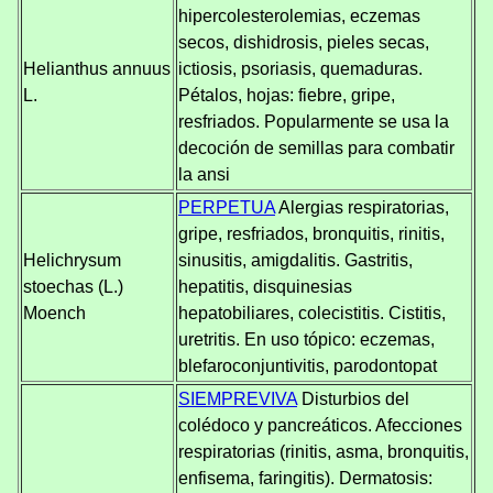
hipercolesterolemias, eczemas
secos, dishidrosis, pieles secas,
Helianthus annuus
ictiosis, psoriasis, quemaduras.
L.
Pétalos, hojas: fiebre, gripe,
resfriados. Popularmente se usa la
decoción de semillas para combatir
la ansi
PERPETUA
Alergias respiratorias,
gripe, resfriados, bronquitis, rinitis,
Helichrysum
sinusitis, amigdalitis. Gastritis,
stoechas (L.)
hepatitis, disquinesias
Moench
hepatobiliares, colecistitis. Cistitis,
uretritis. En uso tópico: eczemas,
blefaroconjuntivitis, parodontopat
SIEMPREVIVA
Disturbios del
colédoco y pancreáticos. Afecciones
respiratorias (rinitis, asma, bronquitis,
enfisema, faringitis). Dermatosis: