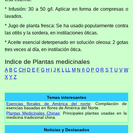
* Infusión: 30 a 50 g/l. Aplicar en forma de compresas o
lavados.
* Jugo de planta fresca: Se ha usado popularmente contra
las otitis y la sordera, en instilaciones óticas.
* Aceite esencial deterpenado en solución oleosa: 2 gotas
tres veces al día, en instilación ótica.
Indice de Plantas medicinales
A
B
C
CH
D
E
F
G
H
I
J
K
L
LL
M
N
ñ
O
P
Q
R
S
T
U
V
W
X
Y
Z
Temas interesantes
Esencias florales de América del norte
: Compilación de
esencias basadas en flores de América del Norte.
Plantas Medicinales Chinas
: Principales plantas usadas en la
medicina tradicional china.
Noticias y Destacados