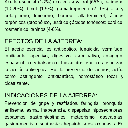
Aceite esencial (1-2%) rico en carvacrol (65%), p-cimeno
(10-20%), timol (1-5%), gama-terpineno (2-10%) alfa y
beta-pineno, limoneno, borneol, alfa-terpineol; ácidos
terpénicos (oleanólico, ursólico); ácidos fenólicos: caféico,
rosmarínico; taninos (4-8%).
EFECTOS DE LA AJEDREA:
El aceite esencial es antiséptico, fungicida, vermífugo,
tonificante, aperitivo, digestivo, carminativo, colagogo,
espasmolítico y balsámico. Los ácidos fenólicos refuerzan
la acción antiséptica. Por la presencia de taninos, actúa
como astringente: antidiarréico, hemostático local y
cicatrizante.
INDICACIONES DE LA AJEDREA:
Prevención de gripe y resfriados, faringitis, bronquitis,
enfisema, asma. Inapetencia, dispepsias hiposecretoras,
espasmos gastrointestinales, meteorismo, gastralgias,
gastroenteritis, disquinesias hepatobiliares, oxiuriasis. En