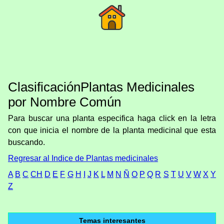
ClasificaciónPlantas Medicinales
por Nombre Común
Para buscar una planta especifica haga click en la letra
con que inicia el nombre de la planta medicinal que esta
buscando.
Regresar al Indice de Plantas medicinales
A
B
C
CH
D
E
F
G
H
I
J
K
L
M
N
Ñ
O
P
Q
R
S
T
U
V
W
X
Y
Z
Temas interesantes