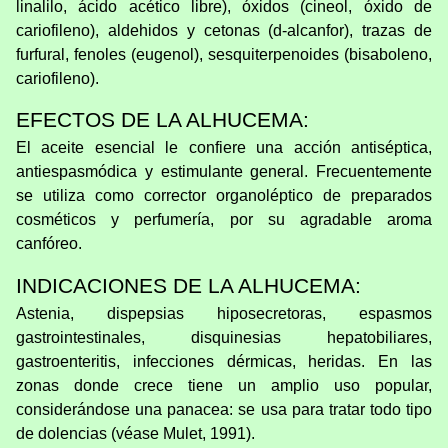
linalilo, ácido acético libre), óxidos (cineol, óxido de
cariofileno), aldehidos y cetonas (d-alcanfor), trazas de
furfural, fenoles (eugenol), sesquiterpenoides (bisaboleno,
cariofileno).
EFECTOS DE LA ALHUCEMA:
El aceite esencial le confiere una acción antiséptica,
antiespasmódica y estimulante general. Frecuentemente
se utiliza como corrector organoléptico de preparados
cosméticos y perfumería, por su agradable aroma
canfóreo.
INDICACIONES DE LA ALHUCEMA:
Astenia, dispepsias hiposecretoras, espasmos
gastrointestinales, disquinesias hepatobiliares,
gastroenteritis, infecciones dérmicas, heridas. En las
zonas donde crece tiene un amplio uso popular,
considerándose una panacea: se usa para tratar todo tipo
de dolencias (véase Mulet, 1991).