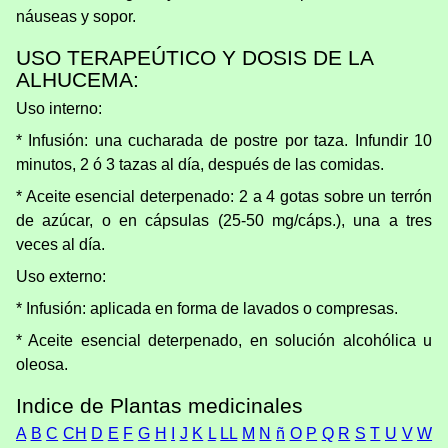
náuseas y sopor.
USO TERAPEÚTICO Y DOSIS DE LA
ALHUCEMA:
Uso interno:
* Infusión: una cucharada de postre por taza. Infundir 10
minutos, 2 ó 3 tazas al día, después de las comidas.
* Aceite esencial deterpenado: 2 a 4 gotas sobre un terrón
de azúcar, o en cápsulas (25-50 mg/cáps.), una a tres
veces al día.
Uso externo:
* Infusión: aplicada en forma de lavados o compresas.
* Aceite esencial deterpenado, en solución alcohólica u
oleosa.
Indice de Plantas medicinales
A
B
C
CH
D
E
F
G
H
I
J
K
L
LL
M
N
ñ
O
P
Q
R
S
T
U
V
W