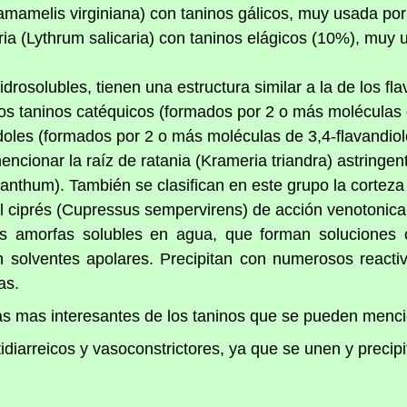
mamelis virginiana) con taninos gálicos, muy usada por
aria (Lythrum salicaria) con taninos elágicos (10%), muy u
rosolubles, tienen una estructura similar a la de los f
os taninos catéquicos (formados por 2 o más moléculas d
doles (formados por 2 o más moléculas de 3,4-flavandiol
cionar la raíz de ratania (Krameria triandra) astringente
thum). También se clasifican en este grupo la corteza 
del ciprés (Cupressus sempervirens) de acción venotonica
s amorfas solubles en agua, que forman soluciones c
 solventes apolares. Precipitan con numerosos reactiv
as.
as mas interesantes de los taninos que se pueden menci
tidiarreicos y vasoconstrictores, ya que se unen y precipi