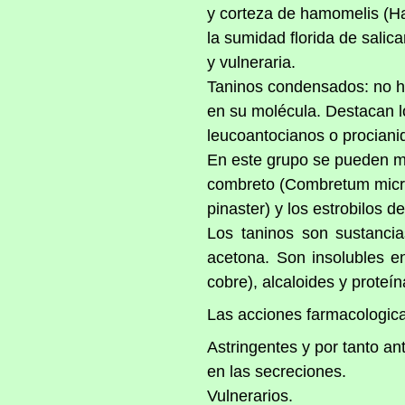
y corteza de hamomelis (Ha
la sumidad florida de salic
y vulneraria.
Taninos condensados: no hid
en su molécula. Destacan l
leucoantocianos o prociani
En este grupo se pueden men
combreto (Combretum micran
pinaster) y los estrobilos 
Los taninos son sustancia
acetona. Son insolubles en
cobre), alcaloides y proteín
Las acciones farmacologic
Astringentes y por tanto an
en las secreciones.
Vulnerarios.