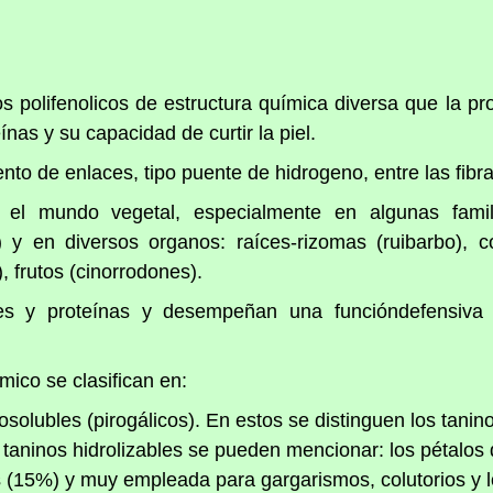
 polifenolicos de estructura química diversa que la pr
eínas y su capacidad de curtir la piel.
iento de enlaces, tipo puente de hidrogeno, entre las fib
l mundo vegetal, especialmente en algunas famil
 y en diversos organos: raíces-rizomas (ruibarbo), co
, frutos (cinorrodones).
s y proteínas y desempeñan una funcióndefensiva fr
mico se clasifican en:
rosolubles (pirogálicos). En estos se distinguen los tani
 taninos hidrolizables se pueden mencionar: los pétalos 
os (15%) y muy empleada para gargarismos, colutorios y l