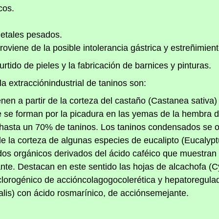
cos.
metales pesados.
 proviene de la posible intolerancia gástrica y estreñimi
rtido de pieles y la fabricación de barnices y pinturas.
la extracciónindustrial de taninos son:
enen a partir de la corteza del castaño (Castanea sativa) 
e se forman por la picadura en las yemas de la hembra d
er hasta un 70% de taninos. Los taninos condensados se 
e la corteza de algunas especies de eucalipto (Eucalyptu
os orgánicos derivados del ácido caféico que muestran 
nte. Destacan en este sentido las hojas de alcachofa (
 clorogénico de accióncolagogocolerética y hepatoregula
alis) con ácido rosmarínico, de acciónsemejante.